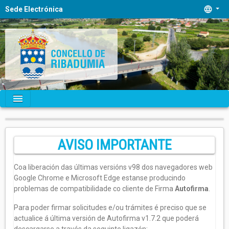
language
Sede Electrónica
menu
AVISO IMPORTANTE
Coa liberación das últimas versións v98 dos navegadores web
Google Chrome e Microsoft Edge estanse producindo
problemas de compatibilidade co cliente de Firma
Autofirma
.
Para poder firmar solicitudes e/ou trámites é preciso que se
actualice á última versión de Autofirma v1.7.2 que poderá